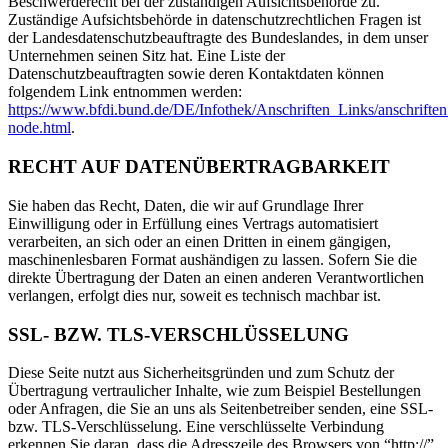
Beschwerderecht bei der zuständigen Aufsichtsbehörde zu.
Zuständige Aufsichtsbehörde in datenschutzrechtlichen Fragen ist
der Landesdatenschutzbeauftragte des Bundeslandes, in dem unser
Unternehmen seinen Sitz hat. Eine Liste der
Datenschutzbeauftragten sowie deren Kontaktdaten können
folgendem Link entnommen werden:
https://www.bfdi.bund.de/DE/Infothek/Anschriften_Links/anschriften
node.html
.
RECHT AUF DATENÜBERTRAGBARKEIT
Sie haben das Recht, Daten, die wir auf Grundlage Ihrer
Einwilligung oder in Erfüllung eines Vertrags automatisiert
verarbeiten, an sich oder an einen Dritten in einem gängigen,
maschinenlesbaren Format aushändigen zu lassen. Sofern Sie die
direkte Übertragung der Daten an einen anderen Verantwortlichen
verlangen, erfolgt dies nur, soweit es technisch machbar ist.
SSL- BZW. TLS-VERSCHLÜSSELUNG
Diese Seite nutzt aus Sicherheitsgründen und zum Schutz der
Übertragung vertraulicher Inhalte, wie zum Beispiel Bestellungen
oder Anfragen, die Sie an uns als Seitenbetreiber senden, eine SSL-
bzw. TLS-Verschlüsselung. Eine verschlüsselte Verbindung
erkennen Sie daran, dass die Adresszeile des Browsers von “http://”