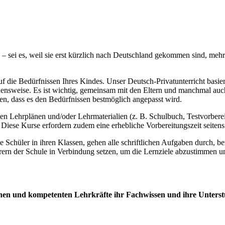
 sei es, weil sie erst kürzlich nach Deutschland gekommen sind, mehr
uf die Bedürfnissen Ihres Kindes. Unser Deutsch-Privatunterricht basier
ehensweise. Es ist wichtig, gemeinsam mit den Eltern und manchmal auch
n, dass es den Bedürfnissen bestmöglich angepasst wird.
n Lehrplänen und/oder Lehrmaterialien (z. B. Schulbuch, Testvorberei
 Diese Kurse erfordern zudem eine erhebliche Vorbereitungszeit seitens
 Schüler in ihren Klassen, gehen alle schriftlichen Aufgaben durch, be
ern der Schule in Verbindung setzen, um die Lernziele abzustimmen und
enen und kompetenten Lehrkräfte ihr Fachwissen und ihre Unterst