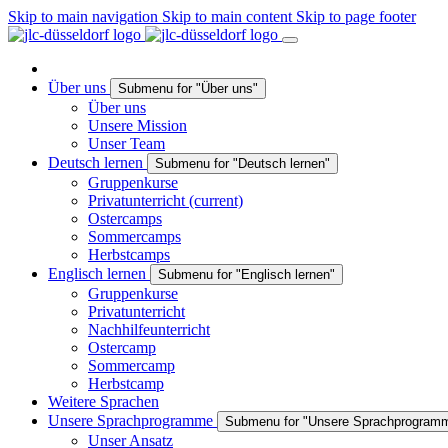
Skip to main navigation
Skip to main content
Skip to page footer
Über uns
Submenu for "Über uns"
Über uns
Unsere Mission
Unser Team
Deutsch lernen
Submenu for "Deutsch lernen"
Gruppenkurse
Privatunterricht
(current)
Ostercamps
Sommercamps
Herbstcamps
Englisch lernen
Submenu for "Englisch lernen"
Gruppenkurse
Privatunterricht
Nachhilfeunterricht
Ostercamp
Sommercamp
Herbstcamp
Weitere Sprachen
Unsere Sprachprogramme
Submenu for "Unsere Sprachprogram
Unser Ansatz